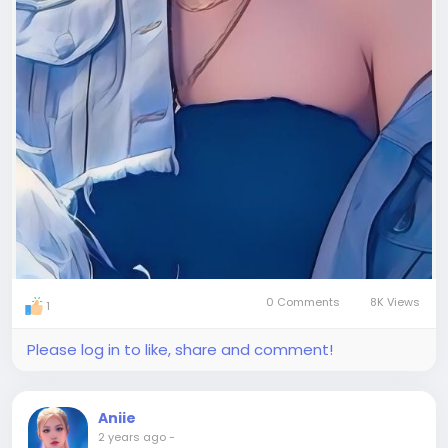
0 Comments
8K Views
1
Please log in to like, share and comment!
Aniie
2 years ago
-