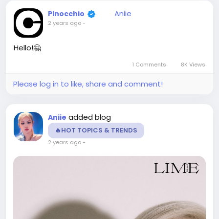
Aniie
Pinocchio
2 years ago
-
Hello!🤗
1 Comments
8K Views
Please log in to like, share and comment!
added blog
Aniie
🔥HOT TOPICS & TRENDS
2 years ago
-