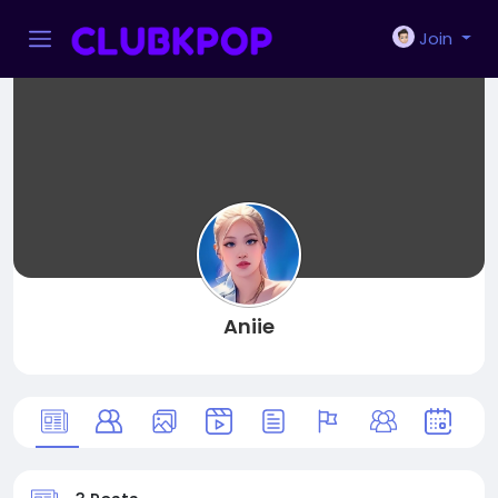
Join
Aniie