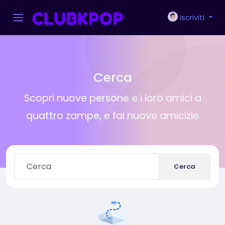
Iscriviti
Cerca
Scopri nuove persone e i loro amici a
quattro zampe, e fai nuove amicizie
Cerca