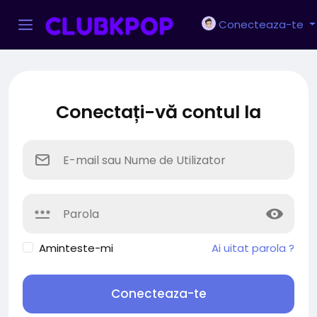
Conecteaza-te
Conectați-vă contul la
Aminteste-mi
Ai uitat parola ?
Conecteaza-te