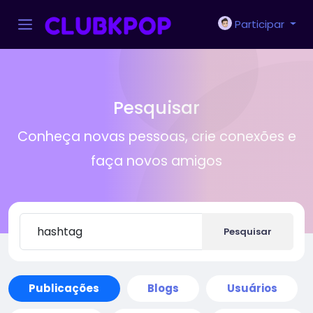
Participar
Pesquisar
Conheça novas pessoas, crie conexões e
faça novos amigos
Pesquisar
Publicações
Blogs
Usuários