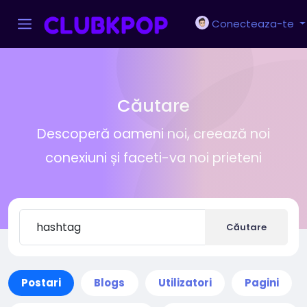
Conecteaza-te
Căutare
Descoperă oameni noi, creează noi
conexiuni și faceti-va noi prieteni
Căutare
Postari
Blogs
Utilizatori
Pagini