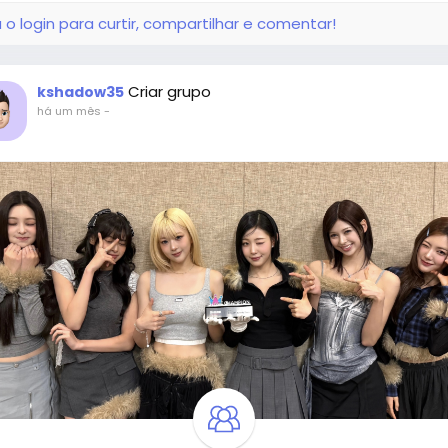
 o login para curtir, compartilhar e comentar!
Criar grupo
kshadow35
há um mês
-