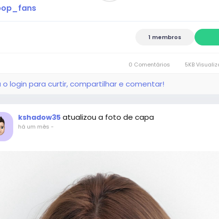
pop_fans
1 membros
0 Comentários
5KB Visuali
 o login para curtir, compartilhar e comentar!
atualizou a foto de capa
kshadow35
há um mês
-