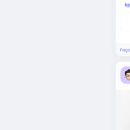
k
Faça