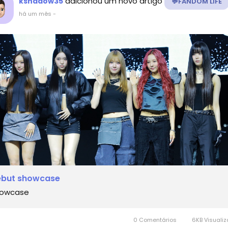
adicionou um novo artigo
kshadow35
💬FANDOM LIFE
há um mês
-
ebut showcase
owcase
0 Comentários
6KB Visuali