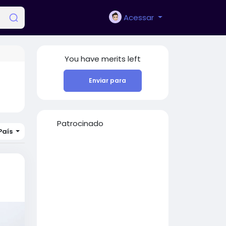
Acessar
You have
merits left
Enviar para
Patrocinado
País