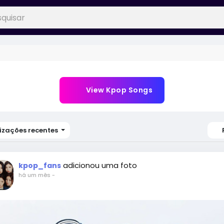
View Kpop Songs
izações recentes
adicionou uma foto
kpop_fans
há um mês
-