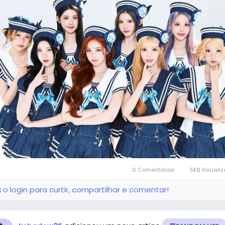
0 Comentários
5KB Visuali
 o login para curtir, compartilhar e comentar!