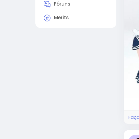
Fóruns
Merits
Faça