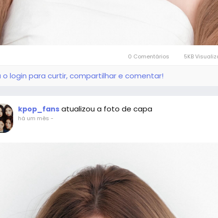
0 Comentários
5KB Visuali
 o login para curtir, compartilhar e comentar!
atualizou a foto de capa
kpop_fans
há um mês
-