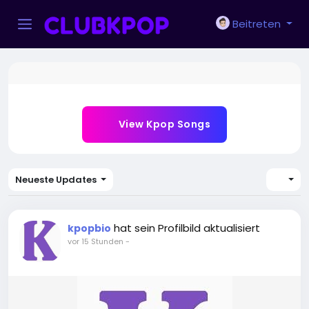
Beitreten
View Kpop Songs
Neueste Updates
hat sein Profilbild aktualisiert
kpopbio
vor 15 Stunden
-