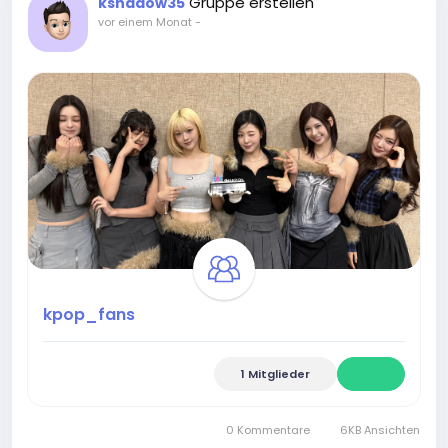
Gruppe erstellen
kshadow35
vor einem Monat
-
kpop_fans
1 Mitglieder
0 Kommentare
6KB Ansichten