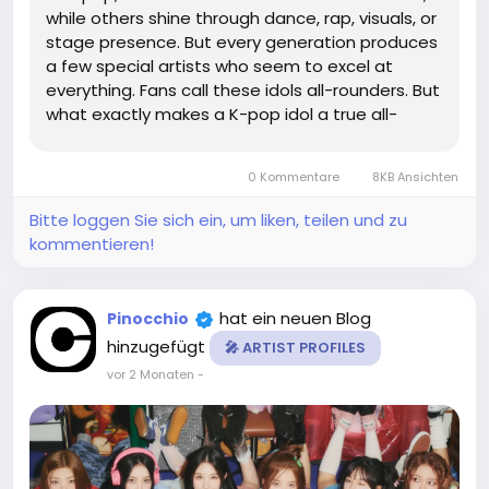
while others shine through dance, rap, visuals, or
stage presence. But every generation produces
a few special artists who seem to excel at
everything. Fans call these idols all-rounders. But
what exactly makes a K-pop idol a true all-
rounder? 🎤 1. Strong Vocals A true all-rounder
can confidently handle: Live performances
0 Kommentare
8KB Ansichten
Difficult vocal runs...
Bitte loggen Sie sich ein, um liken, teilen und zu
kommentieren!
hat ein neuen Blog
Pinocchio
hinzugefügt
🎤 ARTIST PROFILES
vor 2 Monaten
-