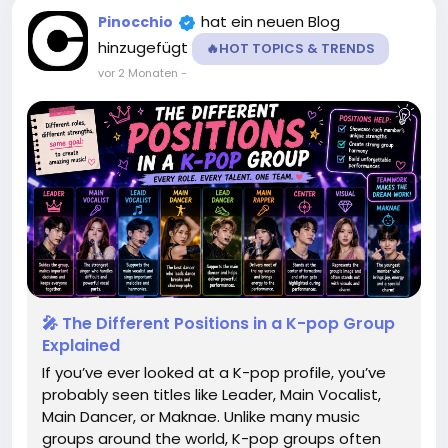
hat ein neuen Blog
Pinocchio
hinzugefügt
🔥HOT TOPICS & TRENDS
vor 2 Monaten
-
🎤 The Different Positions in a K-pop Group
Explained
If you’ve ever looked at a K-pop profile, you’ve
probably seen titles like Leader, Main Vocalist,
Main Dancer, or Maknae. Unlike many music
groups around the world, K-pop groups often