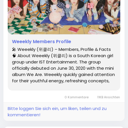
Weeekly Members Profile
🎤 Weeekly (위클리) – Members, Profile & Facts
🧠 About Weeekly (위클리) is a South Korean girl
group under IST Entertainment. The group
officially debuted on June 30, 2020 with the mini
album We Are. Weeekly quickly gained attention
for their youthful energy, refreshing concepts,
and strong performance skills. The group's name
represents the idea that every day of the week
0 Kommentare
11KB Ansichten
can be special...
Bitte loggen Sie sich ein, um liken, teilen und zu
kommentieren!