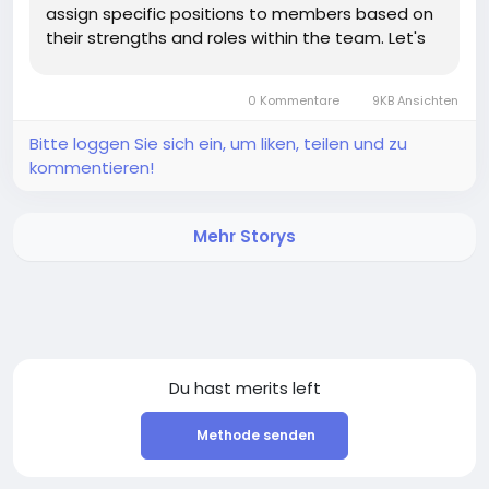
assign specific positions to members based on
their strengths and roles within the team. Let's
break down what these positions mean and why
they matter. 👑 Leader The leader is responsible
0 Kommentare
9KB Ansichten
for...
Bitte loggen Sie sich ein, um liken, teilen und zu
kommentieren!
Mehr Storys
Du hast
merits left
Methode senden