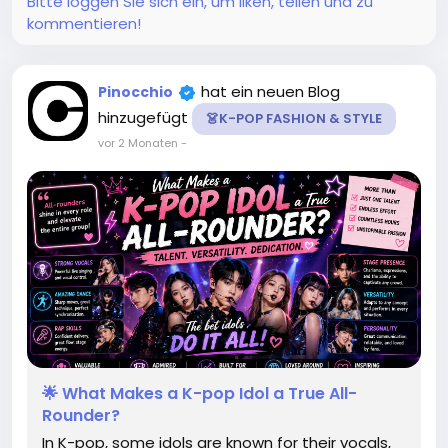
Bitte loggen Sie sich ein, um liken, teilen und zu
kommentieren!
hat ein neuen Blog
Pinocchio
hinzugefügt
👗K-POP FASHION & STYLE
vor 2 Monaten
-
🌟 What Makes a K-pop Idol a True All-
Rounder?
In K-pop, some idols are known for their vocals,