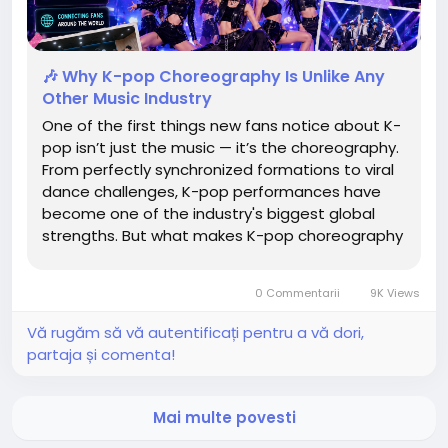
🎶 Why K-pop Choreography Is Unlike Any
Other Music Industry
One of the first things new fans notice about K-
pop isn’t just the music — it’s the choreography.
From perfectly synchronized formations to viral
dance challenges, K-pop performances have
become one of the industry's biggest global
strengths. But what makes K-pop choreography
so special compared to other music industries?
💃 1. Synchronization Is Everything K-pop groups
0 Commentarii
9K Views
are...
Vă rugăm să vă autentificați pentru a vă dori,
partaja și comenta!
Mai multe povesti