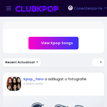
Conecteaza-te
View Kpop Songs
Recent Actualizat
a adăugat o fotografie
kpop_fans
o lună în urmă
-