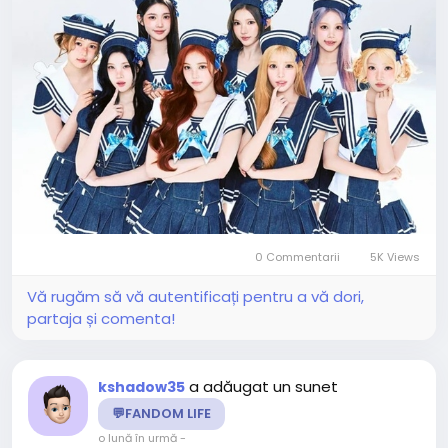
0 Commentarii
5K Views
Vă rugăm să vă autentificați pentru a vă dori,
partaja și comenta!
a adăugat un sunet
kshadow35
💬FANDOM LIFE
o lună în urmă
-