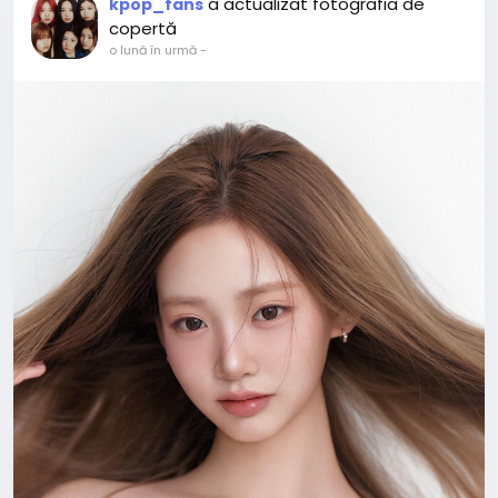
a actualizat fotografia de
kpop_fans
copertă
o lună în urmă
-