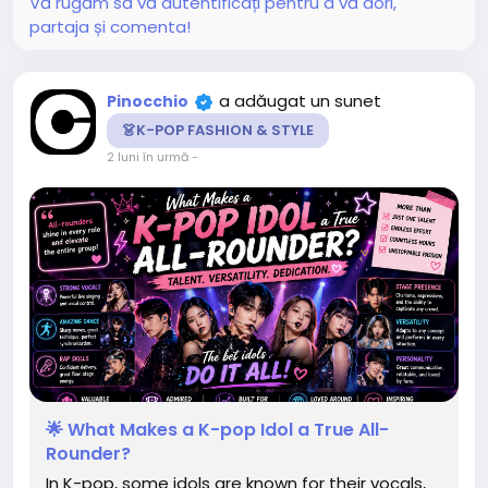
Vă rugăm să vă autentificați pentru a vă dori,
partaja și comenta!
a adăugat un sunet
Pinocchio
👗K-POP FASHION & STYLE
2 luni în urmă
-
🌟 What Makes a K-pop Idol a True All-
Rounder?
In K-pop, some idols are known for their vocals,