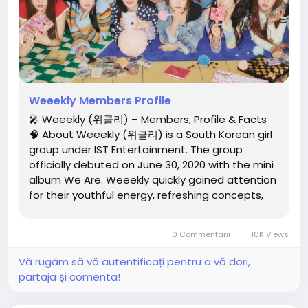
Weeekly Members Profile
🎤 Weeekly (위클리) – Members, Profile & Facts
🧠 About Weeekly (위클리) is a South Korean girl
group under IST Entertainment. The group
officially debuted on June 30, 2020 with the mini
album We Are. Weeekly quickly gained attention
for their youthful energy, refreshing concepts,
and strong performance skills. The group's name
represents the idea that every day of the week
0 Commentarii
10K Views
can be special...
Vă rugăm să vă autentificați pentru a vă dori,
partaja și comenta!