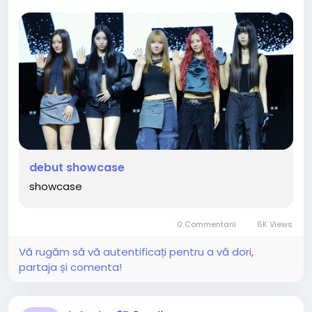
debut showcase
showcase
0 Commentarii
6K Views
Vă rugăm să vă autentificați pentru a vă dori,
partaja și comenta!