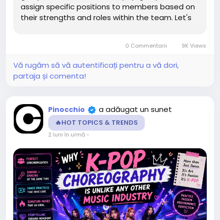
assign specific positions to members based on
their strengths and roles within the team. Let's
break down what these positions mean and why
they matter. 👑 Leader The leader is responsible
0 Commentarii
9K Views
for...
Vă rugăm să vă autentificați pentru a vă dori,
partaja și comenta!
a adăugat un sunet
Pinocchio
🔥HOT TOPICS & TRENDS
2 luni în urmă
-