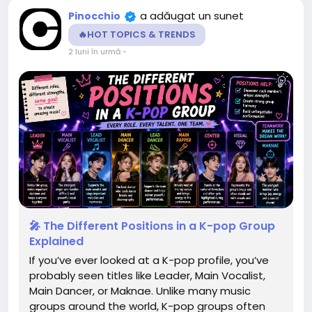
a adăugat un sunet
Pinocchio
🔥HOT TOPICS & TRENDS
2 luni în urmă
-
🎤 The Different Positions in a K-pop Group
Explained
If you’ve ever looked at a K-pop profile, you’ve
probably seen titles like Leader, Main Vocalist,
Main Dancer, or Maknae. Unlike many music
groups around the world, K-pop groups often