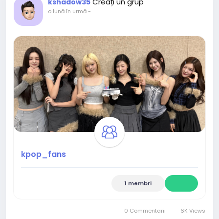
Creați un grup
kshadow35
o lună în urmă
-
kpop_fans
1 membri
0 Commentarii
6K Views