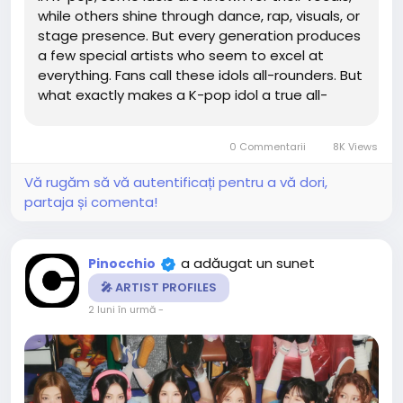
while others shine through dance, rap, visuals, or
stage presence. But every generation produces
a few special artists who seem to excel at
everything. Fans call these idols all-rounders. But
what exactly makes a K-pop idol a true all-
rounder? 🎤 1. Strong Vocals A true all-rounder
can confidently handle: Live performances
0 Commentarii
8K Views
Difficult vocal runs...
Vă rugăm să vă autentificați pentru a vă dori,
partaja și comenta!
a adăugat un sunet
Pinocchio
🎤 ARTIST PROFILES
2 luni în urmă
-