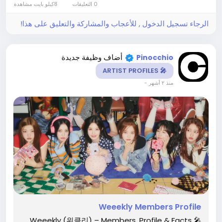
0 التعليقات
8كيلو بايت مشاهدة
Difficult vocal runs...
الرجاء تسجيل الدخول , للأعجاب والمشاركة والتعليق على هذا!
أضاف وظيفة جديدة
Pinocchio
🎤 ARTIST PROFILES
-
منذ ٢ أشهر
Weeekly Members Profile
🎤 Weeekly (위클리) – Members, Profile & Facts