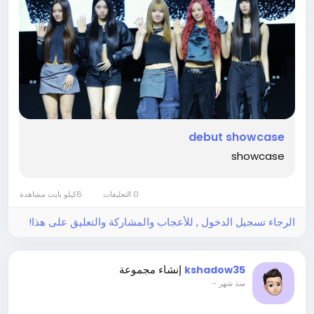
debut showcase
showcase
0 التعليقات
6كيلو بايت مشاهدة
الرجاء تسجيل الدخول , للأعجاب والمشاركة والتعليق على هذا!
إنشاء مجموعة
kshadow35
-
منذ شهر